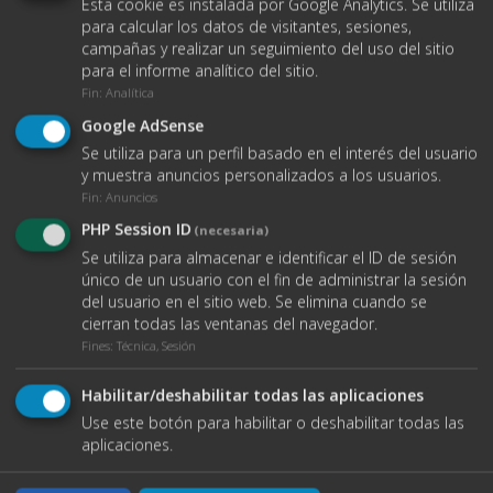
Esta cookie es instalada por Google Analytics. Se utiliza
para calcular los datos de visitantes, sesiones,
campañas y realizar un seguimiento del uso del sitio
para el informe analítico del sitio.
Fin
:
Analítica
Google AdSense
Se utiliza para un perfil basado en el interés del usuario
y muestra anuncios personalizados a los usuarios.
Fin
:
Anuncios
PHP Session ID
(necesaria)
VER DATOS DE CONTACTO
Se utiliza para almacenar e identificar el ID de sesión
único de un usuario con el fin de administrar la sesión
del usuario en el sitio web. Se elimina cuando se
cierran todas las ventanas del navegador.
O ENVÍANOS UN EMAIL
Fines
:
Técnica, Sesión
Habilitar/deshabilitar todas las aplicaciones
Nombre completo
Use este botón para habilitar o deshabilitar todas las
aplicaciones.