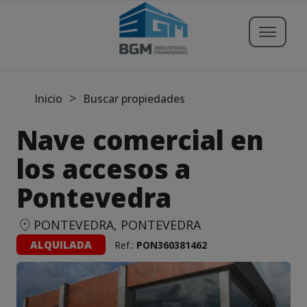
Buscar propiedades
>
Inicio
Buscar propiedades
Nave comercial en
Publicar Inmueble
los accesos a
Pontevedra
Iniciar sesión
Registrarse
PONTEVEDRA, PONTEVEDRA
ALQUILADA
Ref.:
PON360381462
Servicios
Blog