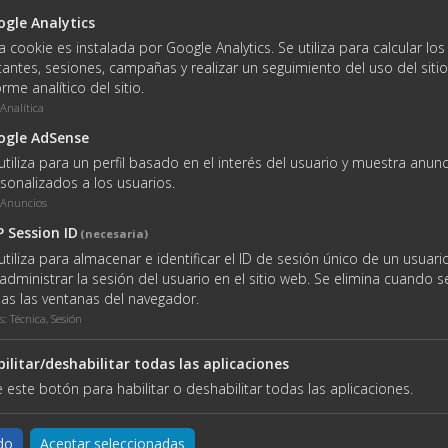
Si
gle Analytics
a cookie es instalada por Google Analytics. Se utiliza para calcular lo
itantes, sesiones, campañas y realizar un seguimiento del uso del sitio
Climatización
orme analítico del sitio.
Si
Analítica
ogle AdSense
utiliza para un perfil basado en el interés del usuario y muestra anun
sonalizados a los usuarios.
Anuncios
 Session ID
(necesaria)
utiliza para almacenar e identificar el ID de sesión único de un usuario
administrar la sesión del usuario en el sitio web. Se elimina cuando s
as las ventanas del navegador.
s
:
Técnica, Sesión
ilitar/deshabilitar todas las aplicaciones
 este botón para habilitar o deshabilitar todas las aplicaciones.
do
Aceptar seleccionadas