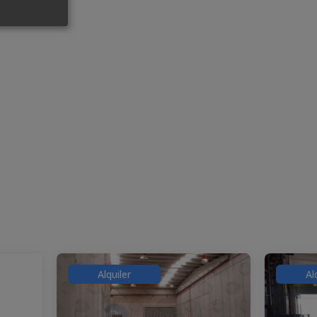
Alquiler
Al