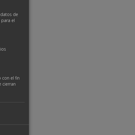
s datos de
 para el
cios
 con el fin
e cierran