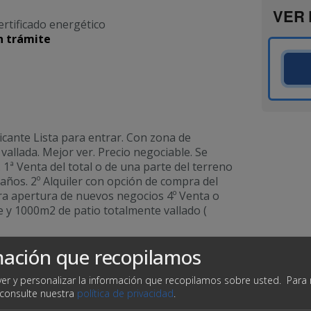
VER 
ertificado energético
n trámite
icante Lista para entrar. Con zona de
a vallada. Mejor ver. Precio negociable. Se
. 1ª Venta del total o de una parte del terreno
ños. 2º Alquiler con opción de compra del
ara apertura de nuevos negocios 4º Venta o
e y 1000m2 de patio totalmente vallado (
mación que recopilamos
er y personalizar la información que recopilamos sobre usted.
Para
 consulte nuestra
política de privacidad
.
ta baja
Corriente trifásica