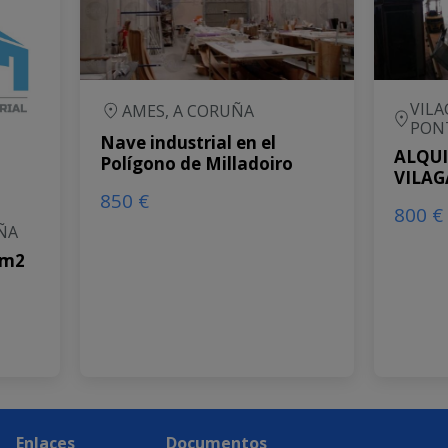
VILA
AMES, A CORUÑA
PON
Nave industrial en el
ALQUI
Polígono de Milladoiro
VILAG
850 €
800 €
ÑA
 m2
Enlaces
Documentos