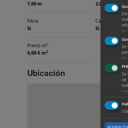
2
7,00 m
2.000,00 m
Goo
Est
vis
Fibra
Calefacción
inf
Si
Si
Fin
:
Go
2
Precio m
:
Se 
2
per
0,00 € m
Fin
:
PHP
Ubicación
Se 
de 
tod
Fine
Hab
Use
Aceptar to