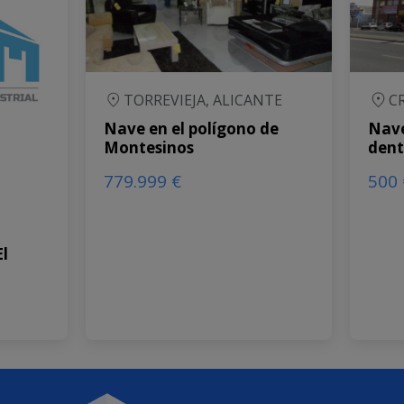
TORREVIEJA, ALICANTE
C
Nave en el polígono de
Nave
Montesinos
dent
779.999 €
500 
El