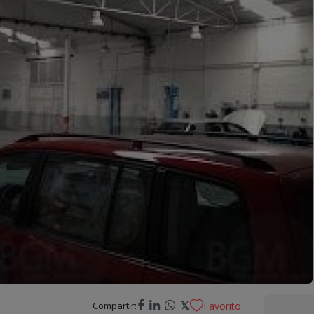
𝕏
Compartir:
Favorito