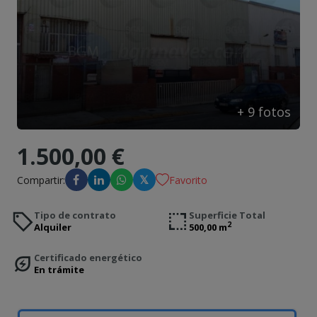
Contacto
+
9
fotos
1.500,00 €
𝕏
Compartir:
Favorito
Tipo de contrato
Superficie Total
2
Alquiler
500,00 m
Certificado energético
En trámite