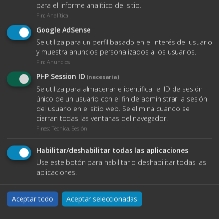
para el informe analítico del sitio.
Fin
:
Analítica
Google AdSense
Teléfono
Se utiliza para un perfil basado en el interés del usuario
y muestra anuncios personalizados a los usuarios.
Fin
:
Anuncios
PHP Session ID
(necesaria)
Email
Se utiliza para almacenar e identificar el ID de sesión
único de un usuario con el fin de administrar la sesión
del usuario en el sitio web. Se elimina cuando se
cierran todas las ventanas del navegador.
Tipo de contrato:
Fines
:
Técnica, Sesión
Alquiler
Habilitar/deshabilitar todas las aplicaciones
Use este botón para habilitar o deshabilitar todas las
Mensaje
aplicaciones.
Aceptar todo
Aceptar seleccionadas