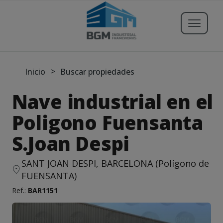
Buscar propiedades
>
Inicio
Buscar propiedades
Nave industrial en el
Publicar Inmueble
Poligono Fuensanta
S.Joan Despi
Iniciar sesión
Registrarse
SANT JOAN DESPI, BARCELONA (Polígono de
FUENSANTA)
Servicios
Ref.:
BAR1151
Blog