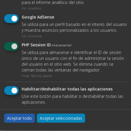
para el informe analítico del sitio.
Fin
:
Analítica
Google AdSense
Se utiliza para un perfil basado en el interés del usuario
y muestra anuncios personalizados a los usuarios.
Fin
:
Anuncios
PHP Session ID
(necesaria)
Se utiliza para almacenar e identificar el ID de sesión
único de un usuario con el fin de administrar la sesión
del usuario en el sitio web. Se elimina cuando se
cierran todas las ventanas del navegador.
VER DATOS DE CONTACTO
Fines
:
Técnica, Sesión
Habilitar/deshabilitar todas las aplicaciones
Use este botón para habilitar o deshabilitar todas las
O ENVÍANOS UN EMAIL
aplicaciones.
Nombre completo
Aceptar todo
Aceptar seleccionadas