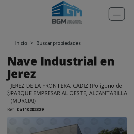
Buscar propiedades
>
Inicio
Buscar propiedades
Nave Industrial en
Publicar Inmueble
Jerez
Iniciar sesión
JEREZ DE LA FRONTERA, CADIZ (Polígono de
PARQUE EMPRESARIAL OESTE, ALCANTARILLA
Registrarse
(MURCIA))
Ref.:
Ca110202329
Servicios
Blog