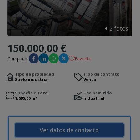
Contacto
+
2
fotos
150.000,00 €
𝕏
Compartir:
Favorito
Tipo de propiedad
Tipo de contrato
Suelo industrial
Venta
Superficie Total
Uso pemitido
2
1.695,00 m
Industrial
Ver datos de contacto