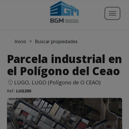
Buscar propiedades
>
Inicio
Buscar propiedades
Parcela industrial en
Publicar Inmueble
el Polígono del Ceao
Iniciar sesión
LUGO, LUGO (Polígono de O CEAO)
Ref.:
LUG200
Registrarse
Servicios
Blog