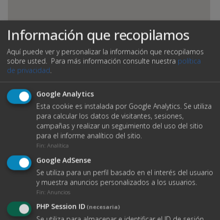
Información que recopilamos
Aquí puede ver y personalizar la información que recopilamos
sobre usted.
Para más información consulte nuestra
política
de privacidad
.
Google Analytics
Esta cookie es instalada por Google Analytics. Se utiliza
VER DATOS DE CONTACTO
para calcular los datos de visitantes, sesiones,
campañas y realizar un seguimiento del uso del sitio
para el informe analítico del sitio.
Fin
:
Analítica
O ENVÍANOS UN EMAIL
Google AdSense
Se utiliza para un perfil basado en el interés del usuario
Nombre completo
y muestra anuncios personalizados a los usuarios.
Fin
:
Anuncios
PHP Session ID
(necesaria)
Se utiliza para almacenar e identificar el ID de sesión