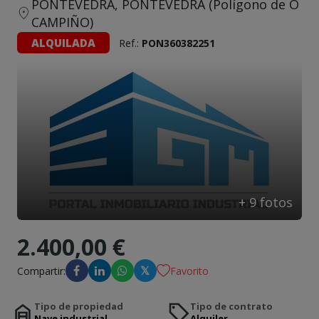
PONTEVEDRA, PONTEVEDRA (Polígono de O
Contacto
CAMPIÑO)
ALQUILADA
Ref.:
PON360382251
+
9
fotos
2.400,00 €
𝕏
Compartir:
Favorito
Tipo de propiedad
Tipo de contrato
Nave industrial
Alquiler