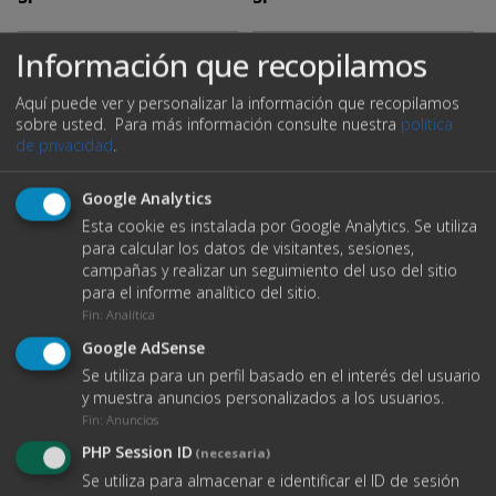
Información que recopilamos
2
Precio m
:
2
3,20 € m
Aquí puede ver y personalizar la información que recopilamos
sobre usted.
Para más información consulte nuestra
política
de privacidad
.
Ubicación
Google Analytics
Esta cookie es instalada por Google Analytics. Se utiliza
para calcular los datos de visitantes, sesiones,
campañas y realizar un seguimiento del uso del sitio
para el informe analítico del sitio.
Fin
:
Analítica
Google AdSense
Se utiliza para un perfil basado en el interés del usuario
y muestra anuncios personalizados a los usuarios.
Fin
:
Anuncios
PHP Session ID
(necesaria)
Se utiliza para almacenar e identificar el ID de sesión