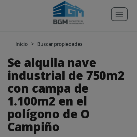
Buscar propiedades
>
Inicio
Buscar propiedades
Se alquila nave
Publicar Inmueble
industrial de 750m2
con campa de
Iniciar sesión
1.100m2 en el
Registrarse
polígono de O
Servicios
Campiño
Blog