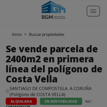
Buscar propiedades
>
Inicio
Buscar propiedades
Se vende parcela de
Publicar Inmueble
2400m2 en primera
línea del polígono de
Iniciar sesión
Costa Vella
Registrarse
SANTIAGO DE COMPOSTELA, A CORUÑA
Servicios
(Polígono de COSTA VELLA)
Blog
ALQUILADA
EN RENTABILIDAD
Ref.:
COR150782278