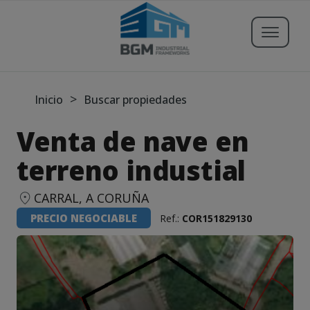
Buscar propiedades
>
Inicio
Buscar propiedades
Venta de nave en
Publicar Inmueble
terreno industial
Iniciar sesión
CARRAL, A CORUÑA
PRECIO NEGOCIABLE
Ref.:
COR151829130
Registrarse
Servicios
Blog