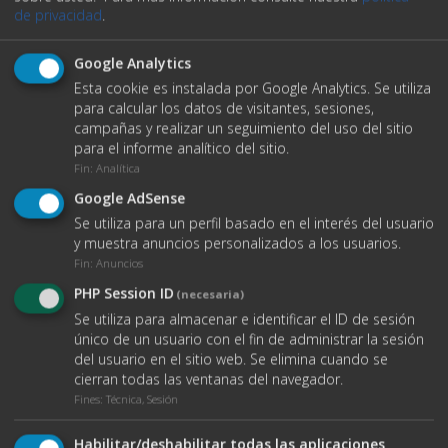
de privacidad
.
O ENVÍANOS UN EMAIL
Google Analytics
Esta cookie es instalada por Google Analytics. Se utiliza
Nombre completo
para calcular los datos de visitantes, sesiones,
campañas y realizar un seguimiento del uso del sitio
para el informe analítico del sitio.
Fin
:
Analítica
Teléfono
Google AdSense
Se utiliza para un perfil basado en el interés del usuario
y muestra anuncios personalizados a los usuarios.
Fin
:
Anuncios
Email
PHP Session ID
(necesaria)
Se utiliza para almacenar e identificar el ID de sesión
único de un usuario con el fin de administrar la sesión
del usuario en el sitio web. Se elimina cuando se
Tipo de contrato:
cierran todas las ventanas del navegador.
Fines
:
Técnica, Sesión
Alquiler
Habilitar/deshabilitar todas las aplicaciones