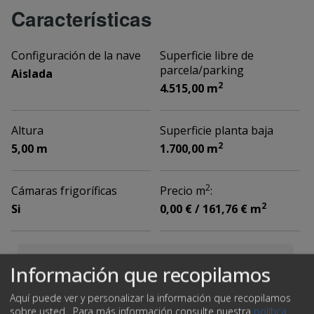
Características
Configuración de la nave
Superficie libre de
parcela/parking
Aislada
2
4.515,00 m
Altura
Superficie planta baja
2
5,00 m
1.700,00 m
2
Cámaras frigoríficas
Precio m
:
2
Si
0,00 € / 161,76 € m
Información que recopilamos
VER DATOS DE CONTACTO
Aquí puede ver y personalizar la información que recopilamos
sobre usted.
Para más información consulte nuestra
política