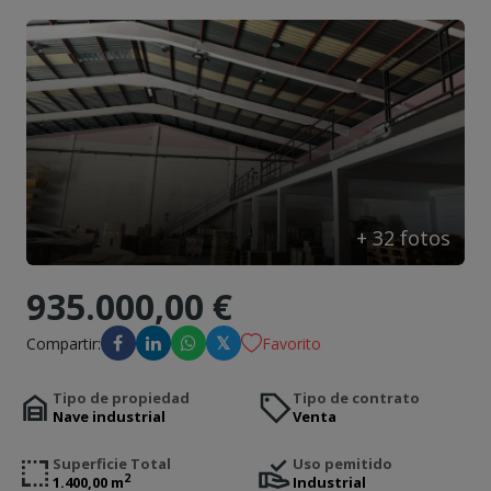
Contacto
+
32
fotos
935.000,00 €
𝕏
Compartir:
Favorito
Tipo de propiedad
Tipo de contrato
Nave industrial
Venta
Superficie Total
Uso pemitido
2
1.400,00 m
Industrial