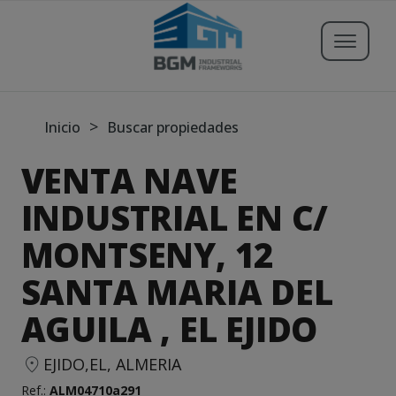
Buscar propiedades
>
Inicio
Buscar propiedades
VENTA NAVE
Publicar Inmueble
INDUSTRIAL EN C/
MONTSENY, 12
Iniciar sesión
SANTA MARIA DEL
Registrarse
AGUILA , EL EJIDO
Servicios
EJIDO,EL, ALMERIA
Blog
Ref.:
ALM04710a291