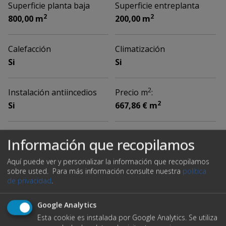
Superficie planta baja
Superficie entreplanta
2
2
800,00 m
200,00 m
Calefacción
Climatización
Si
Si
2
Instalación antiincedios
Precio m
:
2
Si
667,86 € m
Ubicación
Información que recopilamos
Aquí puede ver y personalizar la información que recopilamos
sobre usted.
Para más información consulte nuestra
política
de privacidad
.
Google Analytics
Esta cookie es instalada por Google Analytics. Se utiliza