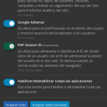
para calcular los datos de visitantes, sesiones,
campañas y realizar un seguimiento del uso del sitio
para el informe analítico del sitio.
Fin
:
Analítica
Google AdSense
Se utiliza para un perfil basado en el interés del usuario
y muestra anuncios personalizados a los usuarios.
Fin
:
Anuncios
PHP Session ID
(necesaria)
Se utiliza para almacenar e identificar el ID de sesión
único de un usuario con el fin de administrar la sesión
del usuario en el sitio web. Se elimina cuando se
cierran todas las ventanas del navegador.
Fines
:
Técnica, Sesión
VER DATOS DE CONTACTO
Habilitar/deshabilitar todas las aplicaciones
Use este botón para habilitar o deshabilitar todas las
aplicaciones.
O ENVÍANOS UN EMAIL
Aceptar todo
Aceptar seleccionadas