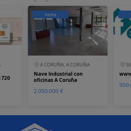
Venta
,
A CORUÑA, A CORUÑA
SI
Nave Industrial con
www
1720
oficinas A Coruña
950.
2.050.000 €