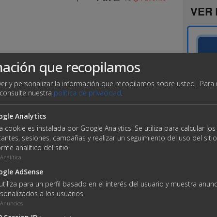
VER 
mación que recopilamos
er y personalizar la información que recopilamos sobre usted.
Para
 consulte nuestra
política de privacidad
.
oria. Cuenta con una superficie de 411 m² y es
eraciones en una zona estratégica y bien
gle Analytics
dustrial consolidada, con fácil acceso a vías
a cookie es instalada por Google Analytics. Se utiliza para calcular lo
l Pol. Ind. de Almazan "La Dehesa", esta situada
itantes, sesiones, campañas y realizar un seguimiento del uso del sitio
 espacio exterior para aparcar y maniobrar en
orme analítico del sitio.
Analítica
ogle AdSense
utiliza para un perfil basado en el interés del usuario y muestra anun
sonalizados a los usuarios.
Anuncios