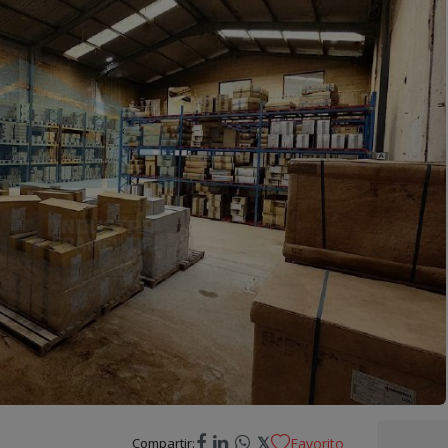
𝕏
Compartir:
Favorito