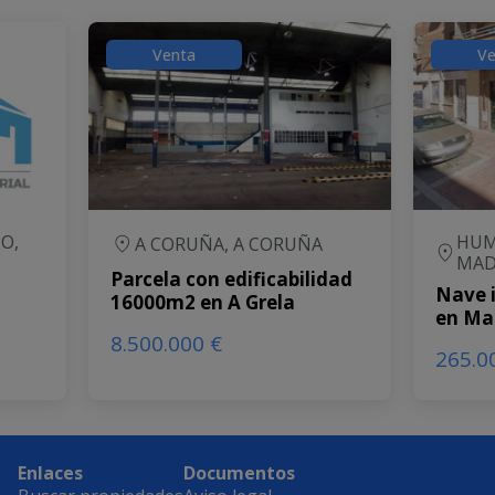
Venta
Ve
O,
HUM
A CORUÑA, A CORUÑA
MAD
Parcela con edificabilidad
Nave i
16000m2 en A Grela
en Ma
8.500.000 €
265.0
Enlaces
Documentos