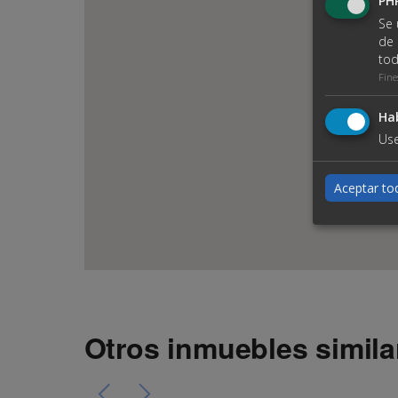
PHP
Se 
de 
tod
Fine
Hab
Use
Aceptar to
Otros inmuebles simila