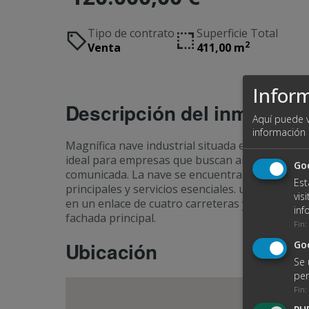
Tipo de contrato
Superficie Total
2
Venta
411,00 m
Infor
Descripción del inmueble
Aquí puede v
información
Magnífica nave industrial situada en Almazán, S
ideal para empresas que buscan ampliar sus op
Goo
comunicada. La nave se encuentra en una zona in
Est
principales y servicios esenciales. ubicada en e
vis
en un enlace de cuatro carreteras y posee gran
inf
fachada principal.
Fin
:
Ubicación
Go
Se 
per
Fin
: