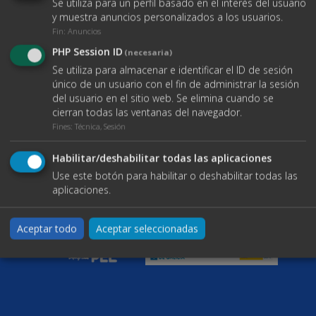
Se utiliza para un perfil basado en el interés del usuario
info@bgmnavesindustriales.com
Volver al inicio
Contacto
y muestra anuncios personalizados a los usuarios.
Enlaces
Fin
:
Anuncios
Buscar propiedades
PHP Session ID
(necesaria)
Blog
Se utiliza para almacenar e identificar el ID de sesión
Servicios
único de un usuario con el fin de administrar la sesión
Contacto
del usuario en el sitio web. Se elimina cuando se
Documentos
cierran todas las ventanas del navegador.
Aviso legal
Fines
:
Técnica, Sesión
Política de Cookies
Política de protección de datos
Habilitar/deshabilitar todas las aplicaciones
Use este botón para habilitar o deshabilitar todas las
aplicaciones.
Aceptar todo
Aceptar seleccionadas