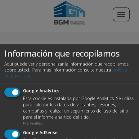
Buscar propiedades
Información que recopilamos
Aquí puede ver y personalizar la información que recopilamos
Publicar Inmueble
sobre usted.
Para más información consulte nuestra
política
de privacidad
.
Iniciar sesión
Google Analytics
404
Esta cookie es instalada por Google Analytics. Se utiliza
Registrarse
para calcular los datos de visitantes, sesiones,
campañas y realizar un seguimiento del uso del sitio
Servicios
para el informe analítico del sitio.
C/ Severino Riveiro Tome, 3 Bajo
Fin
:
Analítica
15702 Santiago de Compostela
Blog
Ups! no ha sido posible encontrar la página.
Google AdSense
+34 981 894 596