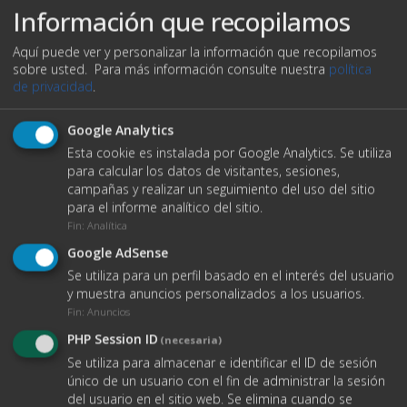
Información que recopilamos
Aquí puede ver y personalizar la información que recopilamos
sobre usted.
Para más información consulte nuestra
política
de privacidad
.
Google Analytics
Esta cookie es instalada por Google Analytics. Se utiliza
para calcular los datos de visitantes, sesiones,
campañas y realizar un seguimiento del uso del sitio
para el informe analítico del sitio.
Fin
:
Analítica
VER DATOS DE CONTACTO
Google AdSense
Se utiliza para un perfil basado en el interés del usuario
y muestra anuncios personalizados a los usuarios.
Fin
:
Anuncios
O ENVÍANOS UN EMAIL
PHP Session ID
(necesaria)
Se utiliza para almacenar e identificar el ID de sesión
Nombre completo
único de un usuario con el fin de administrar la sesión
del usuario en el sitio web. Se elimina cuando se