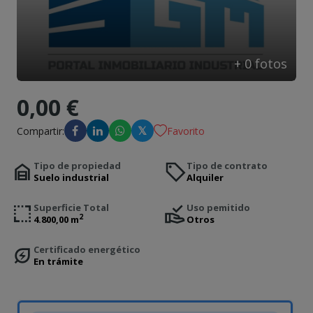
Contacto
+
0
fotos
0,00 €
𝕏
Compartir:
Favorito
Tipo de propiedad
Tipo de contrato
Suelo industrial
Alquiler
Superficie Total
Uso pemitido
2
4.800,00 m
Otros
Certificado energético
En trámite