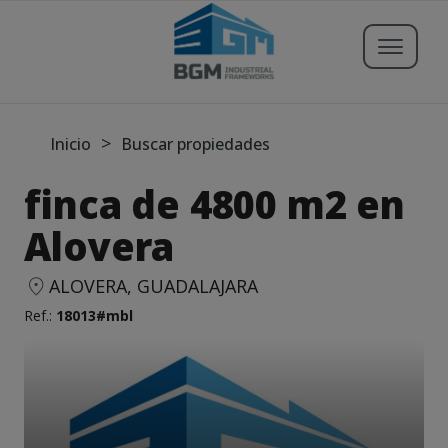
Buscar propiedades
>
Inicio
Buscar propiedades
finca de 4800 m2 en
Publicar Inmueble
Alovera
Iniciar sesión
ALOVERA, GUADALAJARA
Ref.:
18013#mbl
Registrarse
Servicios
Blog