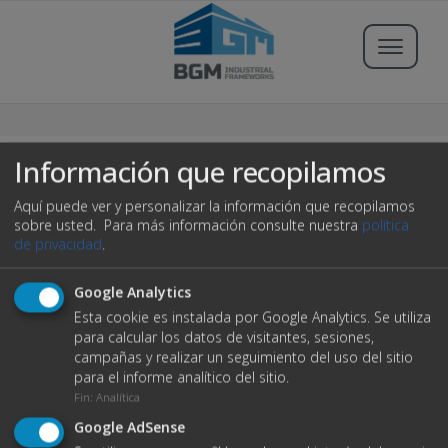
Buscar propiedades
Información que recopilamos
Aquí puede ver y personalizar la información que recopilamos
Publicar Inmueble
sobre usted.
Para más información consulte nuestra
política
de privacidad
.
Iniciar sesión
Google Analytics
404
Esta cookie es instalada por Google Analytics. Se utiliza
Registrarse
para calcular los datos de visitantes, sesiones,
campañas y realizar un seguimiento del uso del sitio
Servicios
para el informe analítico del sitio.
C/ Severino Riveiro Tome, 3 Bajo
Fin
:
Analítica
15702 Santiago de Compostela
Blog
Ups! no ha sido posible encontrar la página.
Google AdSense
+34 981 894 596