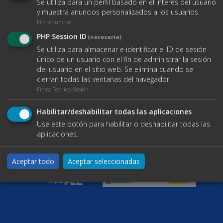
Se utiliza para un perfil basado en el interés del usuario
info@bgmnavesindustriales.com
Volver al inicio
Contacto
y muestra anuncios personalizados a los usuarios.
Enlaces
Fin
:
Anuncios
Buscar propiedades
PHP Session ID
(necesaria)
Blog
Se utiliza para almacenar e identificar el ID de sesión
Servicios
único de un usuario con el fin de administrar la sesión
Contacto
del usuario en el sitio web. Se elimina cuando se
Documentos
cierran todas las ventanas del navegador.
Aviso legal
Fines
:
Técnica, Sesión
Política de Cookies
Política de protección de datos
Habilitar/deshabilitar todas las aplicaciones
Use este botón para habilitar o deshabilitar todas las
aplicaciones.
Aceptar todo
Aceptar seleccionadas