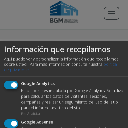
Buscar propiedades
Información que recopilamos
Aquí puede ver y personalizar la información que recopilamos
Publicar Inmueble
sobre usted.
Para más información consulte nuestra
política
de privacidad
.
Iniciar sesión
Google Analytics
404
Esta cookie es instalada por Google Analytics. Se utiliza
Registrarse
para calcular los datos de visitantes, sesiones,
campañas y realizar un seguimiento del uso del sitio
Servicios
para el informe analítico del sitio.
C/ Severino Riveiro Tome, 3 Bajo
Fin
:
Analítica
15702 Santiago de Compostela
Blog
Ups! no ha sido posible encontrar la página.
Google AdSense
+34 981 894 596