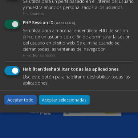
Se utiliza para un perfil basado en el interés del usuario
info@bgmnavesindustriales.com
Volver al inicio
Contacto
y muestra anuncios personalizados a los usuarios.
Enlaces
Fin
:
Anuncios
Buscar propiedades
PHP Session ID
(necesaria)
Blog
Se utiliza para almacenar e identificar el ID de sesión
Servicios
único de un usuario con el fin de administrar la sesión
Contacto
del usuario en el sitio web. Se elimina cuando se
Documentos
cierran todas las ventanas del navegador.
Aviso legal
Fines
:
Técnica, Sesión
Política de Cookies
Política de protección de datos
Habilitar/deshabilitar todas las aplicaciones
Use este botón para habilitar o deshabilitar todas las
aplicaciones.
Aceptar todo
Aceptar seleccionadas