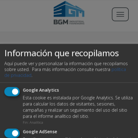
Buscar propiedades
Información que recopilamos
Aquí puede ver y personalizar la información que recopilamos
Publicar Inmueble
sobre usted.
Para más información consulte nuestra
política
de privacidad
.
Iniciar sesión
Google Analytics
404
Esta cookie es instalada por Google Analytics. Se utiliza
Registrarse
para calcular los datos de visitantes, sesiones,
campañas y realizar un seguimiento del uso del sitio
Servicios
para el informe analítico del sitio.
C/ Severino Riveiro Tome, 3 Bajo
Fin
:
Analítica
15702 Santiago de Compostela
Blog
Ups! no ha sido posible encontrar la página.
Google AdSense
+34 981 894 596