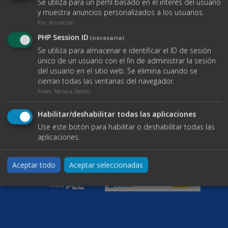
Se utiliza para un perfil basado en el interés del usuario
info@bgmnavesindustriales.com
Volver al inicio
Contacto
y muestra anuncios personalizados a los usuarios.
Enlaces
Fin
:
Anuncios
Buscar propiedades
PHP Session ID
(necesaria)
Blog
Se utiliza para almacenar e identificar el ID de sesión
Servicios
único de un usuario con el fin de administrar la sesión
Contacto
del usuario en el sitio web. Se elimina cuando se
Documentos
cierran todas las ventanas del navegador.
Aviso legal
Fines
:
Técnica, Sesión
Política de Cookies
Política de protección de datos
Habilitar/deshabilitar todas las aplicaciones
Use este botón para habilitar o deshabilitar todas las
aplicaciones.
Aceptar todo
Aceptar seleccionadas