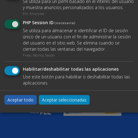
Se utiliza para un perfil basado en el interés del usuario
info@bgmnavesindustriales.com
Volver al inicio
Contacto
y muestra anuncios personalizados a los usuarios.
Enlaces
Fin
:
Anuncios
Buscar propiedades
PHP Session ID
(necesaria)
Blog
Se utiliza para almacenar e identificar el ID de sesión
Servicios
único de un usuario con el fin de administrar la sesión
Contacto
del usuario en el sitio web. Se elimina cuando se
Documentos
cierran todas las ventanas del navegador.
Aviso legal
Fines
:
Técnica, Sesión
Política de Cookies
Política de protección de datos
Habilitar/deshabilitar todas las aplicaciones
Use este botón para habilitar o deshabilitar todas las
aplicaciones.
Aceptar todo
Aceptar seleccionadas