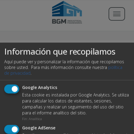
Buscar propiedades
Información que recopilamos
Aquí puede ver y personalizar la información que recopilamos
Publicar Inmueble
sobre usted.
Para más información consulte nuestra
política
de privacidad
.
Iniciar sesión
Google Analytics
404
Esta cookie es instalada por Google Analytics. Se utiliza
Registrarse
para calcular los datos de visitantes, sesiones,
campañas y realizar un seguimiento del uso del sitio
Servicios
para el informe analítico del sitio.
C/ Severino Riveiro Tome, 3 Bajo
Fin
:
Analítica
15702 Santiago de Compostela
Blog
Ups! no ha sido posible encontrar la página.
Google AdSense
+34 981 894 596