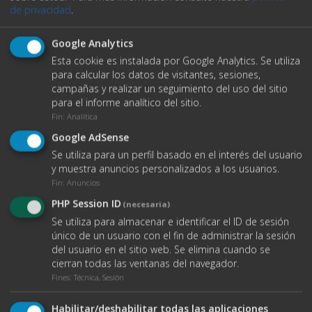
de privacidad
.
Google Analytics
Esta cookie es instalada por Google Analytics. Se utiliza
VER DATOS DE CONTACTO
para calcular los datos de visitantes, sesiones,
campañas y realizar un seguimiento del uso del sitio
para el informe analítico del sitio.
Fin
:
Analítica
O ENVÍANOS UN EMAIL
Google AdSense
Se utiliza para un perfil basado en el interés del usuario
y muestra anuncios personalizados a los usuarios.
Nombre completo
Fin
:
Anuncios
PHP Session ID
(necesaria)
Se utiliza para almacenar e identificar el ID de sesión
único de un usuario con el fin de administrar la sesión
Teléfono
del usuario en el sitio web. Se elimina cuando se
cierran todas las ventanas del navegador.
Fines
:
Técnica, Sesión
Email
Habilitar/deshabilitar todas las aplicaciones