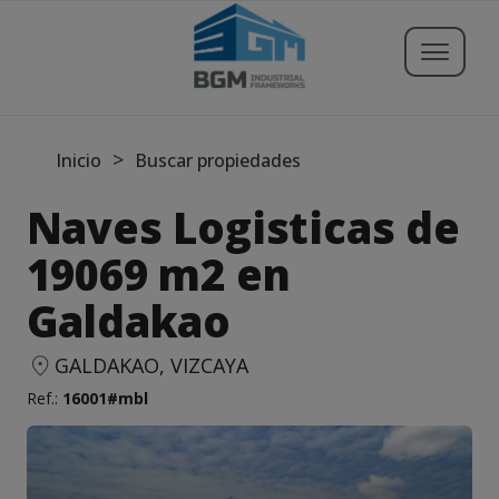
Buscar propiedades
>
Inicio
Buscar propiedades
Naves Logisticas de
Publicar Inmueble
19069 m2 en
Galdakao
Iniciar sesión
Registrarse
GALDAKAO, VIZCAYA
Ref.:
16001#mbl
Servicios
Blog